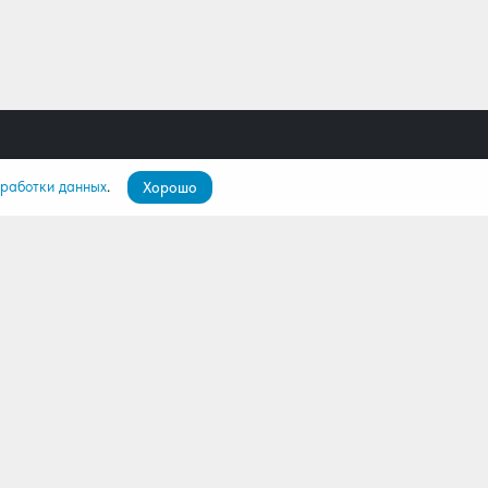
бработки данных
.
Хорошо
пателям
О компании
ятор
О нас
лио
Команда
Контакты
Дилерам