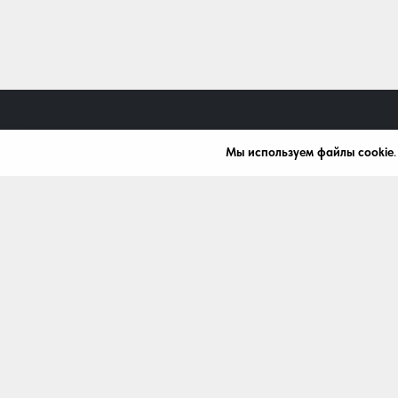
Мы используем файлы cookie
+7 (499) 288-03-79
mardi777@bk.ru