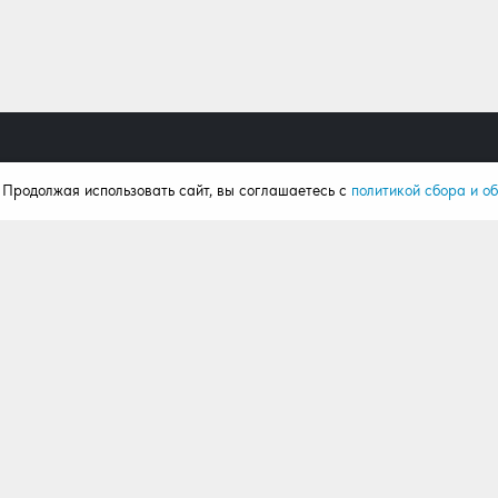
. Продолжая использовать сайт, вы соглашаетесь с
политикой сбора и о
Продукция
Поку
Ворота
Калькул
Рольставни
Портфо
Автоматика
Статьи
Комплектация
Отзывы