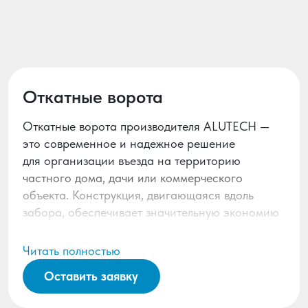
Откатные ворота
Откатные ворота производителя ALUTECH —
это современное и надежное решение
для организации въезда на территорию
частного дома, дачи или коммерческого
объекта. Конструкция, двигающаяся вдоль
забора, обеспечивает значительную экономию
пространства по сравнению с распашными
воротами. Компания «Марди», являясь
Читать полностью
официальным представителем ALUTECH,
Оставить заявку
предлагает недорого купить откатные
ворота под ключ в Апрелевке высшего качества