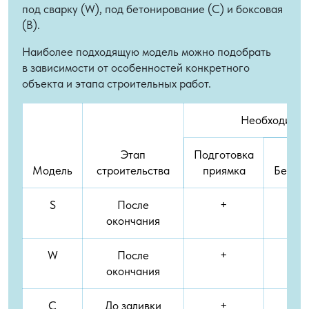
под сварку (W), под бетонирование (C) и боксовая
(B).
Наиболее подходящую модель можно подобрать
в зависимости от особенностей конкретного
объекта и этапа строительных работ.
Необходимые
Этап
Подготовка
Модель
строительства
приямка
Бетон
S
После
+
окончания
W
После
+
окончания
C
До заливки
+