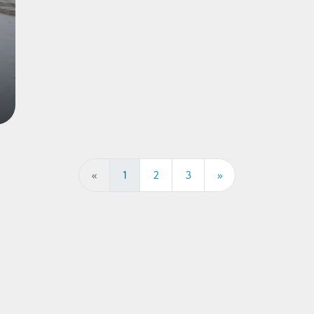
«
1
2
3
»