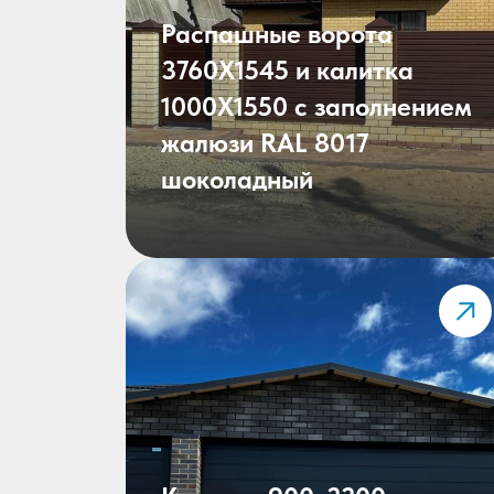
Распашные ворота
3760X1545 и калитка
1000X1550 с заполнением
жалюзи RAL 8017
шоколадный