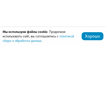
Мы используем файлы cookie
. Продолжая
Хорошо
использовать сайт, вы соглашаетесь с
политикой
сбора и обработки данных
.
+7 (499) 288-03-79
mardi777@bk.ru
143362, Апрелевка, ул. Горького, д. 25
Продукция