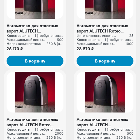
Автоматика для откатных
Автоматика для откатных
ворот ALUTECH
ворот ALUTECH Roteo
Класс защиты
I (требуется заземление)
Интенсивность использования
25
RTO‑500MKIT + проводные
RTO‑1000MKIT + проводные
Максимальный вес створки ворот, кг
500
Класс защиты
I (требуется заземление)
фотоэлементы LM‑L
фотоэлементы LM‑L
Напряжение питания
230 В (±10%)
Максимальный вес створки ворот, кг
1000
26 170 ₽
28 870 ₽
В корзину
В корзину
Автоматика для откатных
Автоматика для откатных
ворот ALUTECH Roteo
ворот ALUTECH
Класс защиты
I (требуется заземление)
Класс защиты
I (требуется заземление)
RTO‑2000MKIT +
RTO‑500MKIT +
Максимальный вес створки ворот, кг
2000
Максимальный вес створки ворот, кг
500
проводные фотоэлементы
беспроводные
Напряжение питания
230 В (±10%)
Напряжение питания
230 В (±10%)