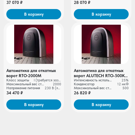
LM‑L
фотоэлементы LM‑LB
37 070 ₽
28 070 ₽
В корзину
В корзину
Автоматика для откатных
Автоматика для откатных
ворот RTО-2000M
ворот ALUTECH RTO‑500KIT
Класс защиты
I (требуется заземление)
Интенсивность использования
25%
+ беспроводные
Максимальный вес створки ворот, кг
2000
Конденсатор
12 мкФ
фотоэлементы LM⁠‑LB
Напряжение питания
230 В (±10%)
Максимальный вес створки ворот, кг
500
34 470 ₽
26 820 ₽
В корзину
В корзину