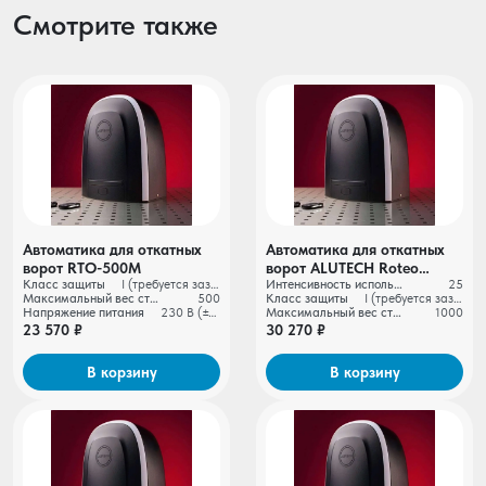
Смотрите также
Автоматика для откатных
Автоматика для откатных
ворот RTO-500М
ворот ALUTECH Roteo
Класс защиты
I (требуется заземление)
Интенсивность использования
25
RTO‑1000MKIT + рейка
Максимальный вес створки ворот, кг
500
Класс защиты
I (требуется заземление)
ROA8 (5 шт.)
Напряжение питания
230 В (±10%)
Максимальный вес створки ворот, кг
1000
23 570 ₽
30 270 ₽
В корзину
В корзину