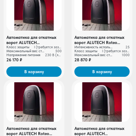
Автоматика для откатных
Автоматика для откатных
ворот ALUTECH
ворот ALUTECH Roteo
Класс защиты
I (требуется заземление)
Интенсивность использования
25
RTO‑500MKIT + проводные
RTO‑1000MKIT + проводные
Максимальный вес створки ворот, кг
500
Класс защиты
I (требуется заземление)
фотоэлементы LM‑L
фотоэлементы LM‑L
Напряжение питания
230 В (±10%)
Максимальный вес створки ворот, кг
1000
26 170 ₽
28 870 ₽
В корзину
В корзину
Автоматика для откатных
Автоматика для откатных
ворот ALUTECH Roteo
ворот ALUTECH