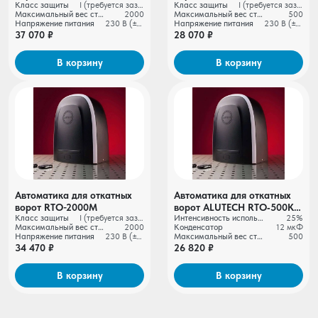
Класс защиты
I (требуется заземление)
Класс защиты
I (требуется заземление)
RTO‑2000MKIT +
RTO‑500MKIT +
Максимальный вес створки ворот, кг
2000
Максимальный вес створки ворот, кг
500
проводные фотоэлементы
беспроводные
Напряжение питания
230 В (±10%)
Напряжение питания
230 В (±10%)
LM‑L
фотоэлементы LM‑LB
37 070 ₽
28 070 ₽
В корзину
В корзину
Автоматика для откатных
Автоматика для откатных
ворот RTО-2000M
ворот ALUTECH RTO‑500KIT
Класс защиты
I (требуется заземление)
Интенсивность использования
25%
+ беспроводные
Максимальный вес створки ворот, кг
2000
Конденсатор
12 мкФ
фотоэлементы LM⁠‑LB
Напряжение питания
230 В (±10%)
Максимальный вес створки ворот, кг
500
34 470 ₽
26 820 ₽
В корзину
В корзину