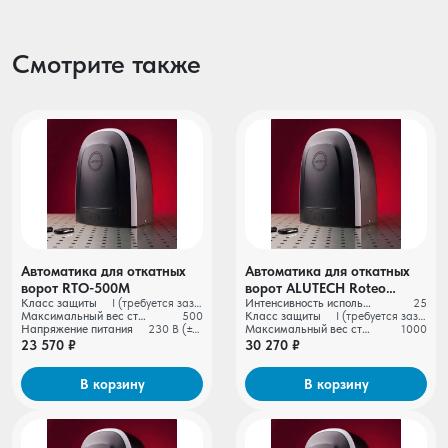
Смотрите также
Автоматика для откатных
Автоматика для откатных
ворот RTO-500М
ворот ALUTECH Roteo
Класс защиты
I (требуется заземление)
Интенсивность использования
25
RTO‑1000MKIT + рейка
Максимальный вес створки ворот, кг
500
Класс защиты
I (требуется заземление)
ROA8 (5 шт.)
Напряжение питания
230 В (±10%)
Максимальный вес створки ворот, кг
1000
23 570 ₽
30 270 ₽
В корзину
В корзину