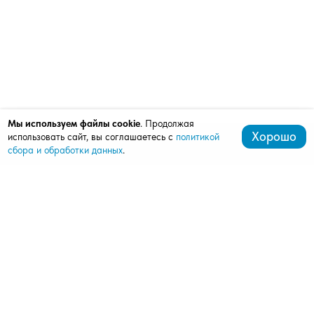
Мы используем файлы cookie
. Продолжая
Хорошо
использовать сайт, вы соглашаетесь с
политикой
сбора и обработки данных
.
+7 (499) 288-03-79
mardi777@bk.ru
143362, Апрелевка, ул. Горького, д. 25