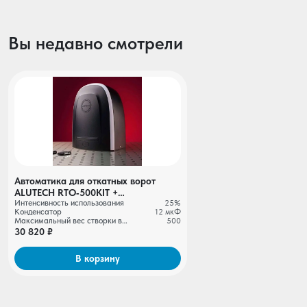
Вы недавно смотрели
Автоматика для откатных ворот
ALUTECH RTO‑500KIT +
Интенсивность использования
25%
беспроводные фотоэлементы LM‑LB
Конденсатор
12 мкФ
+ рейка ROA8 (5 шт.)
Максимальный вес створки ворот, кг
500
30 820 ₽
В корзину