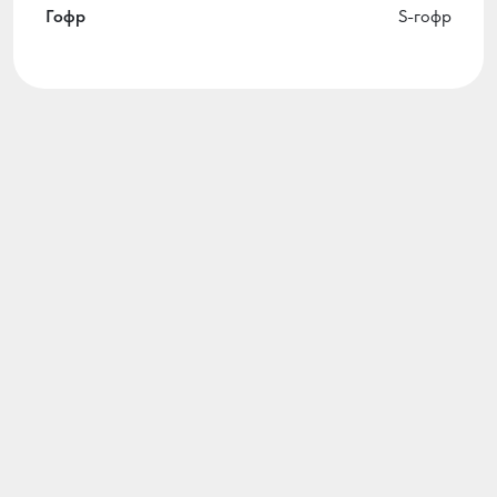
Гофр
S-гофр